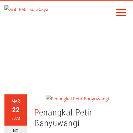
TAG:
BANYUWANGI
Home
banyuwangi
MAR
22
Penangkal Petir
2023
Banyuwangi
NO