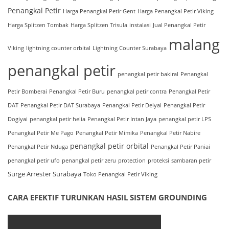
Penangkal Petir
Harga Penangkal Petir Gent
Harga Penangkal Petir Viking
Harga Splitzen Tombak
Harga Splitzen Trisula
instalasi
Jual Penangkal Petir
malang
Viking
lightning counter orbital
Lightning Counter Surabaya
penangkal petir
penangkal petir bakiral
Penangkal
Petir Bomberai
Penangkal Petir Buru
penangkal petir contra
Penangkal Petir
DAT
Penangkal Petir DAT Surabaya
Penangkal Petir Deiyai
Penangkal Petir
Dogiyai
penangkal petir helia
Penangkal Petir Intan Jaya
penangkal petir LPS
Penangkal Petir Me Pago
Penangkal Petir Mimika
Penangkal Petir Nabire
penangkal petir orbital
Penangkal Petir Nduga
Penangkal Petir Paniai
penangkal petir ufo
penangkal petir zeru
protection
proteksi
sambaran petir
Surge Arrester Surabaya
Toko Penangkal Petir Viking
CARA EFEKTIF TURUNKAN HASIL SISTEM GROUNDING