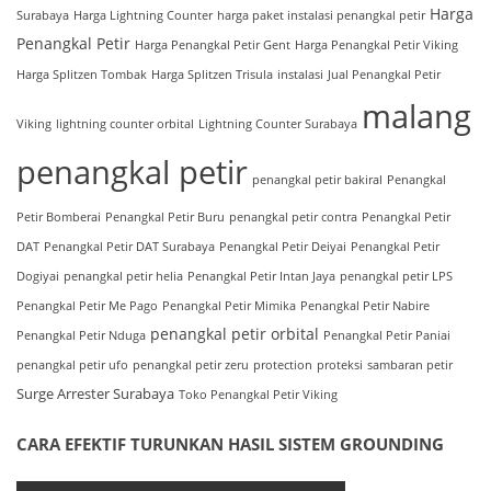
Harga
Surabaya
Harga Lightning Counter
harga paket instalasi penangkal petir
Penangkal Petir
Harga Penangkal Petir Gent
Harga Penangkal Petir Viking
Harga Splitzen Tombak
Harga Splitzen Trisula
instalasi
Jual Penangkal Petir
malang
Viking
lightning counter orbital
Lightning Counter Surabaya
penangkal petir
penangkal petir bakiral
Penangkal
Petir Bomberai
Penangkal Petir Buru
penangkal petir contra
Penangkal Petir
DAT
Penangkal Petir DAT Surabaya
Penangkal Petir Deiyai
Penangkal Petir
Dogiyai
penangkal petir helia
Penangkal Petir Intan Jaya
penangkal petir LPS
Penangkal Petir Me Pago
Penangkal Petir Mimika
Penangkal Petir Nabire
penangkal petir orbital
Penangkal Petir Nduga
Penangkal Petir Paniai
penangkal petir ufo
penangkal petir zeru
protection
proteksi
sambaran petir
Surge Arrester Surabaya
Toko Penangkal Petir Viking
CARA EFEKTIF TURUNKAN HASIL SISTEM GROUNDING