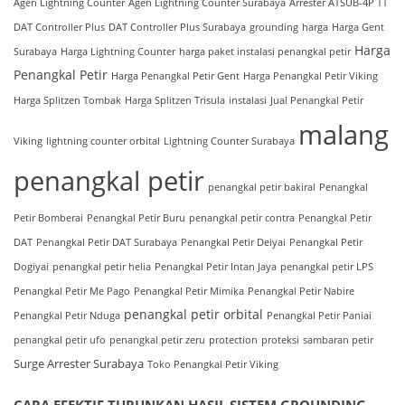
Agen Lightning Counter
Agen Lightning Counter Surabaya
Arrester ATSUB-4P TT
DAT Controller Plus
DAT Controller Plus Surabaya
grounding
harga
Harga Gent
Harga
Surabaya
Harga Lightning Counter
harga paket instalasi penangkal petir
Penangkal Petir
Harga Penangkal Petir Gent
Harga Penangkal Petir Viking
Harga Splitzen Tombak
Harga Splitzen Trisula
instalasi
Jual Penangkal Petir
malang
Viking
lightning counter orbital
Lightning Counter Surabaya
penangkal petir
penangkal petir bakiral
Penangkal
Petir Bomberai
Penangkal Petir Buru
penangkal petir contra
Penangkal Petir
DAT
Penangkal Petir DAT Surabaya
Penangkal Petir Deiyai
Penangkal Petir
Dogiyai
penangkal petir helia
Penangkal Petir Intan Jaya
penangkal petir LPS
Penangkal Petir Me Pago
Penangkal Petir Mimika
Penangkal Petir Nabire
penangkal petir orbital
Penangkal Petir Nduga
Penangkal Petir Paniai
penangkal petir ufo
penangkal petir zeru
protection
proteksi
sambaran petir
Surge Arrester Surabaya
Toko Penangkal Petir Viking