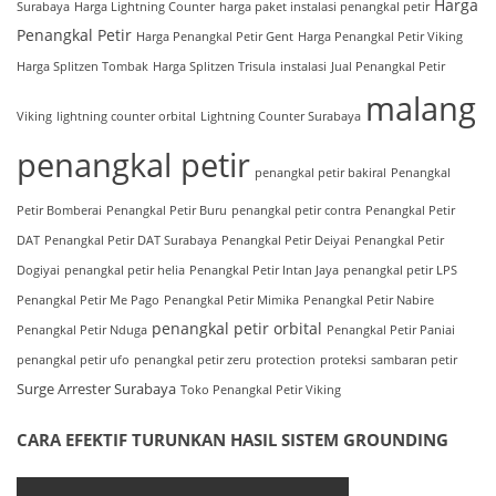
Harga
Surabaya
Harga Lightning Counter
harga paket instalasi penangkal petir
Penangkal Petir
Harga Penangkal Petir Gent
Harga Penangkal Petir Viking
Harga Splitzen Tombak
Harga Splitzen Trisula
instalasi
Jual Penangkal Petir
malang
Viking
lightning counter orbital
Lightning Counter Surabaya
penangkal petir
penangkal petir bakiral
Penangkal
Petir Bomberai
Penangkal Petir Buru
penangkal petir contra
Penangkal Petir
DAT
Penangkal Petir DAT Surabaya
Penangkal Petir Deiyai
Penangkal Petir
Dogiyai
penangkal petir helia
Penangkal Petir Intan Jaya
penangkal petir LPS
Penangkal Petir Me Pago
Penangkal Petir Mimika
Penangkal Petir Nabire
penangkal petir orbital
Penangkal Petir Nduga
Penangkal Petir Paniai
penangkal petir ufo
penangkal petir zeru
protection
proteksi
sambaran petir
Surge Arrester Surabaya
Toko Penangkal Petir Viking
CARA EFEKTIF TURUNKAN HASIL SISTEM GROUNDING