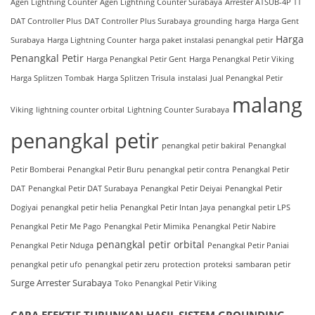
Agen Lightning Counter
Agen Lightning Counter Surabaya
Arrester ATSUB-4P TT
DAT Controller Plus
DAT Controller Plus Surabaya
grounding
harga
Harga Gent
Harga
Surabaya
Harga Lightning Counter
harga paket instalasi penangkal petir
Penangkal Petir
Harga Penangkal Petir Gent
Harga Penangkal Petir Viking
Harga Splitzen Tombak
Harga Splitzen Trisula
instalasi
Jual Penangkal Petir
malang
Viking
lightning counter orbital
Lightning Counter Surabaya
penangkal petir
penangkal petir bakiral
Penangkal
Petir Bomberai
Penangkal Petir Buru
penangkal petir contra
Penangkal Petir
DAT
Penangkal Petir DAT Surabaya
Penangkal Petir Deiyai
Penangkal Petir
Dogiyai
penangkal petir helia
Penangkal Petir Intan Jaya
penangkal petir LPS
Penangkal Petir Me Pago
Penangkal Petir Mimika
Penangkal Petir Nabire
penangkal petir orbital
Penangkal Petir Nduga
Penangkal Petir Paniai
penangkal petir ufo
penangkal petir zeru
protection
proteksi
sambaran petir
Surge Arrester Surabaya
Toko Penangkal Petir Viking