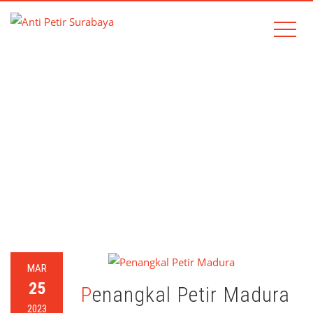
TAG:
PENANGKAL PETIR
MADURA
Home
penangkal petir madura
MAR
25
Penangkal Petir Madura
2023