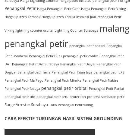
Harga
Surabaya
Harga Lightning Counter
harga paket instalasi penangkal petir
Penangkal Petir
Harga Penangkal Petir Gent
Harga Penangkal Petir Viking
Harga Splitzen Tombak
Harga Splitzen Trisula
instalasi
Jual Penangkal Petir
malang
Viking
lightning counter orbital
Lightning Counter Surabaya
penangkal petir
penangkal petir bakiral
Penangkal
Petir Bomberai
Penangkal Petir Buru
penangkal petir contra
Penangkal Petir
DAT
Penangkal Petir DAT Surabaya
Penangkal Petir Deiyai
Penangkal Petir
Dogiyai
penangkal petir helia
Penangkal Petir Intan Jaya
penangkal petir LPS
Penangkal Petir Me Pago
Penangkal Petir Mimika
Penangkal Petir Nabire
penangkal petir orbital
Penangkal Petir Nduga
Penangkal Petir Paniai
penangkal petir ufo
penangkal petir zeru
protection
proteksi
sambaran petir
Surge Arrester Surabaya
Toko Penangkal Petir Viking
CARA EFEKTIF TURUNKAN HASIL SISTEM GROUNDING