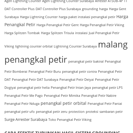
Agen Lightning Counter
Agen Lightning Counter Surabaya
Arrester ATSUB-4P TT
DAT Controller Plus
DAT Controller Plus Surabaya
grounding
harga
Harga Gent
Harga
Surabaya
Harga Lightning Counter
harga paket instalasi penangkal petir
Penangkal Petir
Harga Penangkal Petir Gent
Harga Penangkal Petir Viking
Harga Splitzen Tombak
Harga Splitzen Trisula
instalasi
Jual Penangkal Petir
malang
Viking
lightning counter orbital
Lightning Counter Surabaya
penangkal petir
penangkal petir bakiral
Penangkal
Petir Bomberai
Penangkal Petir Buru
penangkal petir contra
Penangkal Petir
DAT
Penangkal Petir DAT Surabaya
Penangkal Petir Deiyai
Penangkal Petir
Dogiyai
penangkal petir helia
Penangkal Petir Intan Jaya
penangkal petir LPS
Penangkal Petir Me Pago
Penangkal Petir Mimika
Penangkal Petir Nabire
penangkal petir orbital
Penangkal Petir Nduga
Penangkal Petir Paniai
penangkal petir ufo
penangkal petir zeru
protection
proteksi
sambaran petir
Surge Arrester Surabaya
Toko Penangkal Petir Viking