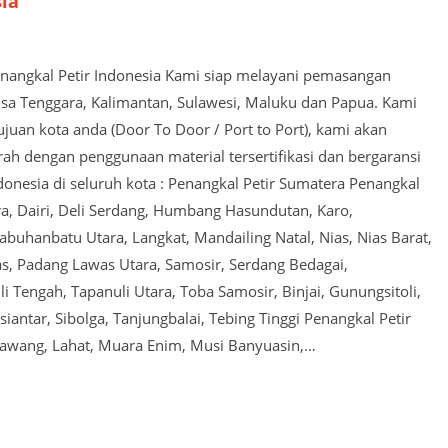
sia
Penangkal Petir Indonesia Kami siap melayani pemasangan
usa Tenggara, Kalimantan, Sulawesi, Maluku dan Papua. Kami
juan kota anda (Door To Door / Port to Port), kami akan
 dengan penggunaan material tersertifikasi dan bergaransi
ndonesia di seluruh kota : Penangkal Petir Sumatera Penangkal
a, Dairi, Deli Serdang, Humbang Hasundutan, Karo,
buhanbatu Utara, Langkat, Mandailing Natal, Nias, Nias Barat,
as, Padang Lawas Utara, Samosir, Serdang Bedagai,
i Tengah, Tapanuli Utara, Toba Samosir, Binjai, Gunungsitoli,
tar, Sibolga, Tanjungbalai, Tebing Tinggi Penangkal Petir
Lawang, Lahat, Muara Enim, Musi Banyuasin,…