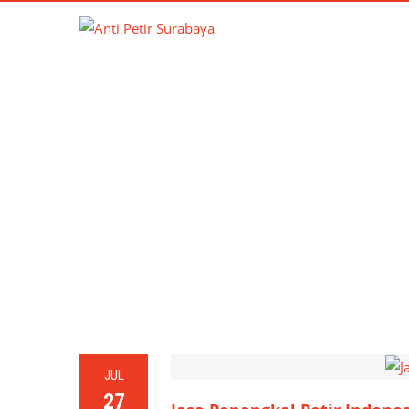
TAG
JUL
27