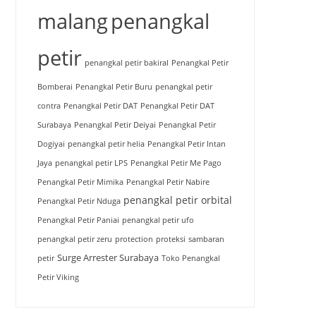
malang
penangkal
petir
penangkal petir bakiral
Penangkal Petir
Bomberai
Penangkal Petir Buru
penangkal petir
contra
Penangkal Petir DAT
Penangkal Petir DAT
Surabaya
Penangkal Petir Deiyai
Penangkal Petir
Dogiyai
penangkal petir helia
Penangkal Petir Intan
Jaya
penangkal petir LPS
Penangkal Petir Me Pago
Penangkal Petir Mimika
Penangkal Petir Nabire
penangkal petir orbital
Penangkal Petir Nduga
Penangkal Petir Paniai
penangkal petir ufo
penangkal petir zeru
protection
proteksi
sambaran
Surge Arrester Surabaya
petir
Toko Penangkal
Petir Viking