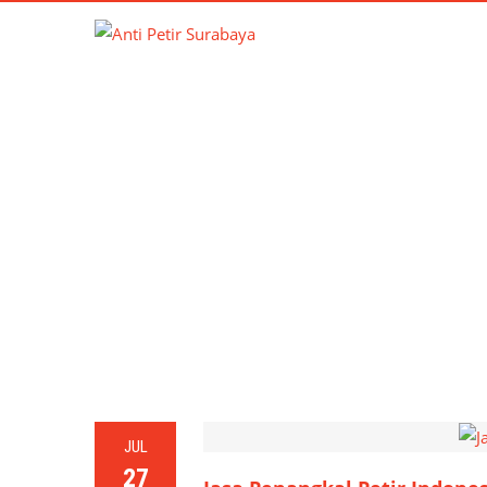
TAG
JUL
27