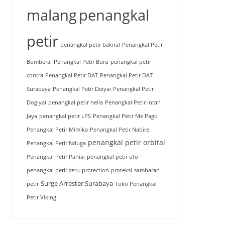
malang
penangkal
petir
penangkal petir bakiral
Penangkal Petir
Bomberai
Penangkal Petir Buru
penangkal petir
contra
Penangkal Petir DAT
Penangkal Petir DAT
Surabaya
Penangkal Petir Deiyai
Penangkal Petir
Dogiyai
penangkal petir helia
Penangkal Petir Intan
Jaya
penangkal petir LPS
Penangkal Petir Me Pago
Penangkal Petir Mimika
Penangkal Petir Nabire
penangkal petir orbital
Penangkal Petir Nduga
Penangkal Petir Paniai
penangkal petir ufo
penangkal petir zeru
protection
proteksi
sambaran
Surge Arrester Surabaya
petir
Toko Penangkal
Petir Viking