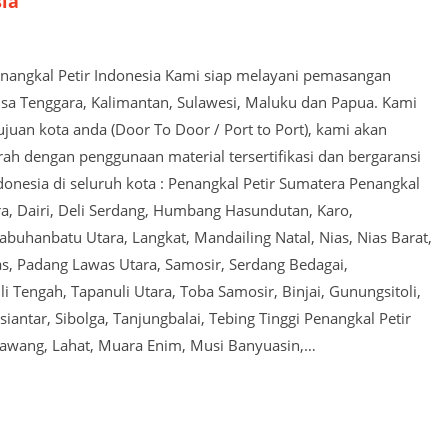
sia
Penangkal Petir Indonesia Kami siap melayani pemasangan
usa Tenggara, Kalimantan, Sulawesi, Maluku dan Papua. Kami
juan kota anda (Door To Door / Port to Port), kami akan
 dengan penggunaan material tersertifikasi dan bergaransi
ndonesia di seluruh kota : Penangkal Petir Sumatera Penangkal
a, Dairi, Deli Serdang, Humbang Hasundutan, Karo,
buhanbatu Utara, Langkat, Mandailing Natal, Nias, Nias Barat,
as, Padang Lawas Utara, Samosir, Serdang Bedagai,
i Tengah, Tapanuli Utara, Toba Samosir, Binjai, Gunungsitoli,
tar, Sibolga, Tanjungbalai, Tebing Tinggi Penangkal Petir
Lawang, Lahat, Muara Enim, Musi Banyuasin,…