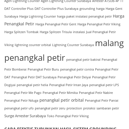
Agen Lightning Counter
Agen Lightning Counter Surabaya
Arrester ATSUB-4P TT
DAT Controller Plus
DAT Controller Plus Surabaya
grounding
harga
Harga Gent
Harga
Surabaya
Harga Lightning Counter
harga paket instalasi penangkal petir
Penangkal Petir
Harga Penangkal Petir Gent
Harga Penangkal Petir Viking
Harga Splitzen Tombak
Harga Splitzen Trisula
instalasi
Jual Penangkal Petir
malang
Viking
lightning counter orbital
Lightning Counter Surabaya
penangkal petir
penangkal petir bakiral
Penangkal
Petir Bomberai
Penangkal Petir Buru
penangkal petir contra
Penangkal Petir
DAT
Penangkal Petir DAT Surabaya
Penangkal Petir Deiyai
Penangkal Petir
Dogiyai
penangkal petir helia
Penangkal Petir Intan Jaya
penangkal petir LPS
Penangkal Petir Me Pago
Penangkal Petir Mimika
Penangkal Petir Nabire
penangkal petir orbital
Penangkal Petir Nduga
Penangkal Petir Paniai
penangkal petir ufo
penangkal petir zeru
protection
proteksi
sambaran petir
Surge Arrester Surabaya
Toko Penangkal Petir Viking