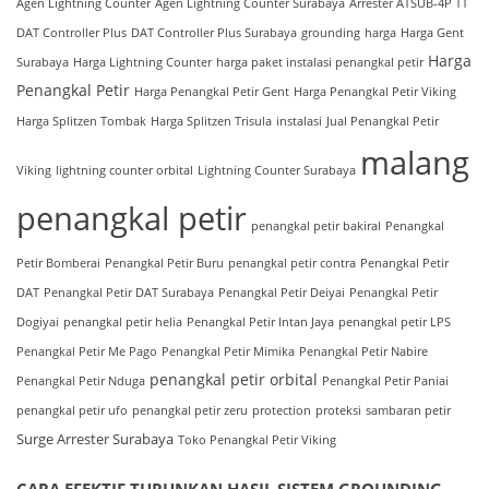
Agen Lightning Counter
Agen Lightning Counter Surabaya
Arrester ATSUB-4P TT
DAT Controller Plus
DAT Controller Plus Surabaya
grounding
harga
Harga Gent
Harga
Surabaya
Harga Lightning Counter
harga paket instalasi penangkal petir
Penangkal Petir
Harga Penangkal Petir Gent
Harga Penangkal Petir Viking
Harga Splitzen Tombak
Harga Splitzen Trisula
instalasi
Jual Penangkal Petir
malang
Viking
lightning counter orbital
Lightning Counter Surabaya
penangkal petir
penangkal petir bakiral
Penangkal
Petir Bomberai
Penangkal Petir Buru
penangkal petir contra
Penangkal Petir
DAT
Penangkal Petir DAT Surabaya
Penangkal Petir Deiyai
Penangkal Petir
Dogiyai
penangkal petir helia
Penangkal Petir Intan Jaya
penangkal petir LPS
Penangkal Petir Me Pago
Penangkal Petir Mimika
Penangkal Petir Nabire
penangkal petir orbital
Penangkal Petir Nduga
Penangkal Petir Paniai
penangkal petir ufo
penangkal petir zeru
protection
proteksi
sambaran petir
Surge Arrester Surabaya
Toko Penangkal Petir Viking