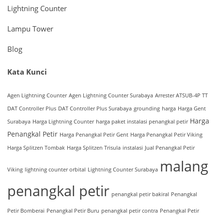
Lightning Counter
Lampu Tower
Blog
Kata Kunci
Agen Lightning Counter
Agen Lightning Counter Surabaya
Arrester ATSUB-4P TT
DAT Controller Plus
DAT Controller Plus Surabaya
grounding
harga
Harga Gent
Harga
Surabaya
Harga Lightning Counter
harga paket instalasi penangkal petir
Penangkal Petir
Harga Penangkal Petir Gent
Harga Penangkal Petir Viking
Harga Splitzen Tombak
Harga Splitzen Trisula
instalasi
Jual Penangkal Petir
malang
Viking
lightning counter orbital
Lightning Counter Surabaya
penangkal petir
penangkal petir bakiral
Penangkal
Petir Bomberai
Penangkal Petir Buru
penangkal petir contra
Penangkal Petir