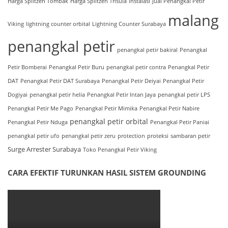
Harga Splitzen Tombak
Harga Splitzen Trisula
instalasi
Jual Penangkal Petir
malang
Viking
lightning counter orbital
Lightning Counter Surabaya
penangkal petir
penangkal petir bakiral
Penangkal
Petir Bomberai
Penangkal Petir Buru
penangkal petir contra
Penangkal Petir
DAT
Penangkal Petir DAT Surabaya
Penangkal Petir Deiyai
Penangkal Petir
Dogiyai
penangkal petir helia
Penangkal Petir Intan Jaya
penangkal petir LPS
Penangkal Petir Me Pago
Penangkal Petir Mimika
Penangkal Petir Nabire
penangkal petir orbital
Penangkal Petir Nduga
Penangkal Petir Paniai
penangkal petir ufo
penangkal petir zeru
protection
proteksi
sambaran petir
Surge Arrester Surabaya
Toko Penangkal Petir Viking
CARA EFEKTIF TURUNKAN HASIL SISTEM GROUNDING