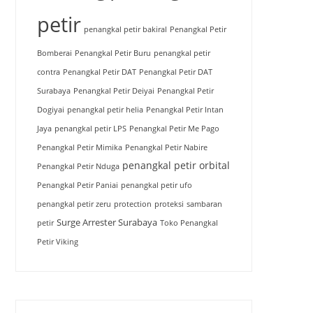
petir
penangkal petir bakiral
Penangkal Petir
Bomberai
Penangkal Petir Buru
penangkal petir
contra
Penangkal Petir DAT
Penangkal Petir DAT
Surabaya
Penangkal Petir Deiyai
Penangkal Petir
Dogiyai
penangkal petir helia
Penangkal Petir Intan
Jaya
penangkal petir LPS
Penangkal Petir Me Pago
Penangkal Petir Mimika
Penangkal Petir Nabire
penangkal petir orbital
Penangkal Petir Nduga
Penangkal Petir Paniai
penangkal petir ufo
penangkal petir zeru
protection
proteksi
sambaran
Surge Arrester Surabaya
petir
Toko Penangkal
Petir Viking