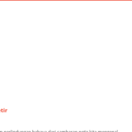
HOME
INSTALASI
MATERIAL
PERB
TAG:
PROTECTION
Home
protection
tir
lam perlindungan bahaya dari sambaran petir kita mengenal