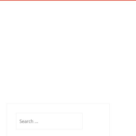
AIKAN
SERTIFIKASI
PROFIL
KONTAK
Search
for: