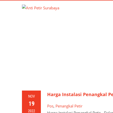
Harga Instalasi Penangkal Pe
NOV
19
Pos
,
Penangkal Petir
2022
Harga Instalasi Penangkal Petir - Da