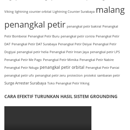
malang
Viking
lightning counter orbital
Lightning Counter Surabaya
penangkal petir
penangkal petir bakiral
Penangkal
Petir Bomberai
Penangkal Petir Buru
penangkal petir contra
Penangkal Petir
DAT
Penangkal Petir DAT Surabaya
Penangkal Petir Deiyai
Penangkal Petir
Dogiyai
penangkal petir helia
Penangkal Petir Intan Jaya
penangkal petir LPS
Penangkal Petir Me Pago
Penangkal Petir Mimika
Penangkal Petir Nabire
penangkal petir orbital
Penangkal Petir Nduga
Penangkal Petir Paniai
penangkal petir ufo
penangkal petir zeru
protection
proteksi
sambaran petir
Surge Arrester Surabaya
Toko Penangkal Petir Viking
CARA EFEKTIF TURUNKAN HASIL SISTEM GROUNDING