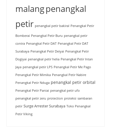
malang
penangkal
petir
penangkal petir bakiral
Penangkal Petir
Bomberai
Penangkal Petir Buru
penangkal petir
contra
Penangkal Petir DAT
Penangkal Petir DAT
Surabaya
Penangkal Petir Deiyai
Penangkal Petir
Dogiyai
penangkal petir helia
Penangkal Petir Intan
Jaya
penangkal petir LPS
Penangkal Petir Me Pago
Penangkal Petir Mimika
Penangkal Petir Nabire
penangkal petir orbital
Penangkal Petir Nduga
Penangkal Petir Paniai
penangkal petir ufo
penangkal petir zeru
protection
proteksi
sambaran
Surge Arrester Surabaya
petir
Toko Penangkal
Petir Viking