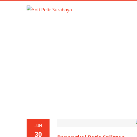
T
JUN
30