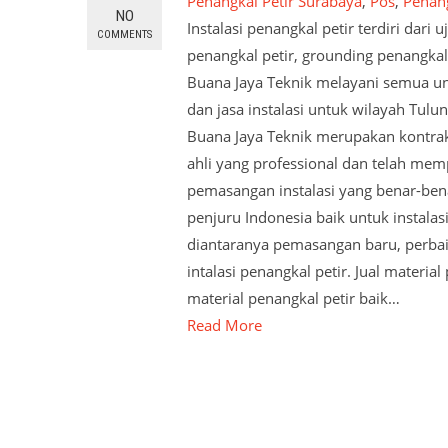
Penangkal Petir Surabaya
,
Pos
,
Penang
NO
Instalasi penangkal petir terdiri dari
COMMENTS
penangkal petir, grounding penangkal 
Buana Jaya Teknik melayani semua untu
dan jasa instalasi untuk wilayah Tulun
Buana Jaya Teknik merupakan kontrakt
ahli yang professional dan telah m
pemasangan instalasi yang benar-ben
penjuru Indonesia baik untuk instala
diantaranya pemasangan baru, perbaika
intalasi penangkal petir. Jual materia
material penangkal petir baik…
Read More