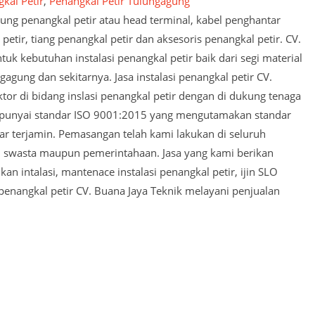
kal Petir
,
Penangkal Petir Tulungagung
 ujung penangkal petir atau head terminal, kabel penghantar
petir, tiang penangkal petir dan aksesoris penangkal petir. CV.
k kebutuhan instalasi penangkal petir baik dari segi material
gagung dan sekitarnya. Jasa instalasi penangkal petir CV.
or di bidang inslasi penangkal petir dengan di dukung tenaga
empunyai standar ISO 9001:2015 yang mengutamakan standar
ar terjamin. Pemasangan telah kami lakukan di seluruh
si swasta maupun pemerintahaan. Jasa yang kami berikan
n intalasi, mantenace instalasi penangkal petir, ijin SLO
l penangkal petir CV. Buana Jaya Teknik melayani penjualan