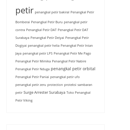
petir
penangkal petir bakiral
Penangkal Petir
Bomberai
Penangkal Petir Buru
penangkal petir
contra
Penangkal Petir DAT
Penangkal Petir DAT
Surabaya
Penangkal Petir Deiyai
Penangkal Petir
Dogiyai
penangkal petir helia
Penangkal Petir Intan
Jaya
penangkal petir LPS
Penangkal Petir Me Pago
Penangkal Petir Mimika
Penangkal Petir Nabire
penangkal petir orbital
Penangkal Petir Nduga
Penangkal Petir Paniai
penangkal petir ufo
penangkal petir zeru
protection
proteksi
sambaran
Surge Arrester Surabaya
petir
Toko Penangkal
Petir Viking