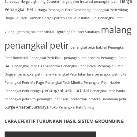
Harga
Surabaya
Harga Lightning Counter
harga paket instalasi penangkal petir
Penangkal Petir
Harga Penangkal Petir Gent
Harga Penangkal Petir Viking
Harga Splitzen Tombak
Harga Splitzen Trisula
instalasi
Jual Penangkal Petir
malang
Viking
lightning counter orbital
Lightning Counter Surabaya
penangkal petir
penangkal petir bakiral
Penangkal
Petir Bomberai
Penangkal Petir Buru
penangkal petir contra
Penangkal Petir
DAT
Penangkal Petir DAT Surabaya
Penangkal Petir Deiyai
Penangkal Petir
Dogiyai
penangkal petir helia
Penangkal Petir Intan Jaya
penangkal petir LPS
Penangkal Petir Me Pago
Penangkal Petir Mimika
Penangkal Petir Nabire
penangkal petir orbital
Penangkal Petir Nduga
Penangkal Petir Paniai
penangkal petir ufo
penangkal petir zeru
protection
proteksi
sambaran petir
Surge Arrester Surabaya
Toko Penangkal Petir Viking
CARA EFEKTIF TURUNKAN HASIL SISTEM GROUNDING