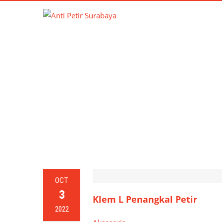
OCT
3
Klem L Penangkal Petir
2022