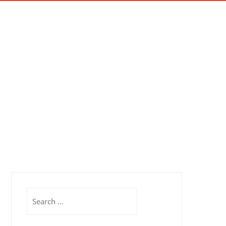
AIKAN
SERTIFIKASI
PROFIL
KONTAK
Search
for: