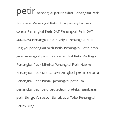
petir
penangkal petir bakiral
Penangkal Petir
Bomberai
Penangkal Petir Buru
penangkal petir
contra
Penangkal Petir DAT
Penangkal Petir DAT
Surabaya
Penangkal Petir Deiyai
Penangkal Petir
Dogiyai
penangkal petir helia
Penangkal Petir Intan
Jaya
penangkal petir LPS
Penangkal Petir Me Pago
Penangkal Petir Mimika
Penangkal Petir Nabire
penangkal petir orbital
Penangkal Petir Nduga
Penangkal Petir Paniai
penangkal petir ufo
penangkal petir zeru
protection
proteksi
sambaran
Surge Arrester Surabaya
petir
Toko Penangkal
Petir Viking