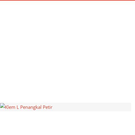
HOME
INSTALASI
MATERIAL
PERB
TAG:
KLEM L
Home
klem l