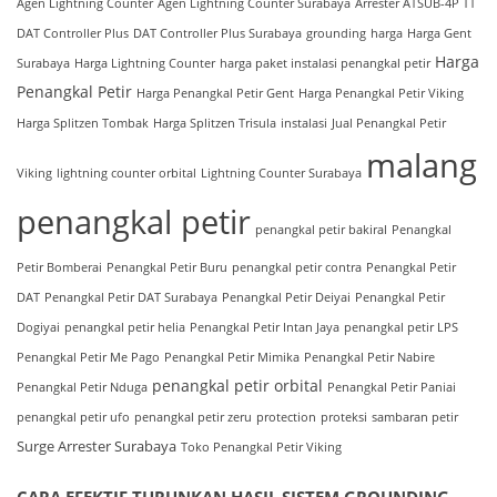
Agen Lightning Counter
Agen Lightning Counter Surabaya
Arrester ATSUB-4P TT
DAT Controller Plus
DAT Controller Plus Surabaya
grounding
harga
Harga Gent
Harga
Surabaya
Harga Lightning Counter
harga paket instalasi penangkal petir
Penangkal Petir
Harga Penangkal Petir Gent
Harga Penangkal Petir Viking
Harga Splitzen Tombak
Harga Splitzen Trisula
instalasi
Jual Penangkal Petir
malang
Viking
lightning counter orbital
Lightning Counter Surabaya
penangkal petir
penangkal petir bakiral
Penangkal
Petir Bomberai
Penangkal Petir Buru
penangkal petir contra
Penangkal Petir
DAT
Penangkal Petir DAT Surabaya
Penangkal Petir Deiyai
Penangkal Petir
Dogiyai
penangkal petir helia
Penangkal Petir Intan Jaya
penangkal petir LPS
Penangkal Petir Me Pago
Penangkal Petir Mimika
Penangkal Petir Nabire
penangkal petir orbital
Penangkal Petir Nduga
Penangkal Petir Paniai
penangkal petir ufo
penangkal petir zeru
protection
proteksi
sambaran petir
Surge Arrester Surabaya
Toko Penangkal Petir Viking