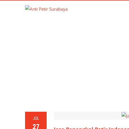
TAG:
PE
JUL
27