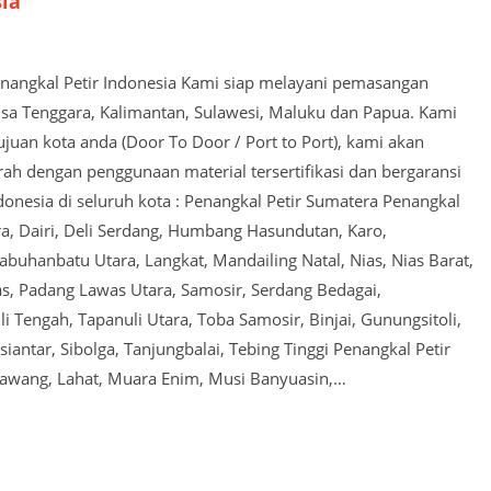
sia
Penangkal Petir Indonesia Kami siap melayani pemasangan
usa Tenggara, Kalimantan, Sulawesi, Maluku dan Papua. Kami
juan kota anda (Door To Door / Port to Port), kami akan
 dengan penggunaan material tersertifikasi dan bergaransi
ndonesia di seluruh kota : Penangkal Petir Sumatera Penangkal
a, Dairi, Deli Serdang, Humbang Hasundutan, Karo,
buhanbatu Utara, Langkat, Mandailing Natal, Nias, Nias Barat,
as, Padang Lawas Utara, Samosir, Serdang Bedagai,
i Tengah, Tapanuli Utara, Toba Samosir, Binjai, Gunungsitoli,
tar, Sibolga, Tanjungbalai, Tebing Tinggi Penangkal Petir
Lawang, Lahat, Muara Enim, Musi Banyuasin,…