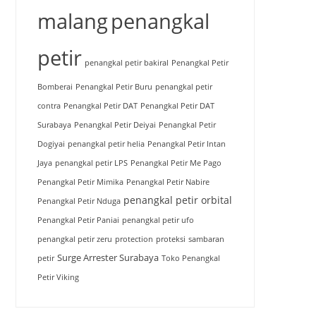
malang
penangkal
petir
penangkal petir bakiral
Penangkal Petir
Bomberai
Penangkal Petir Buru
penangkal petir
contra
Penangkal Petir DAT
Penangkal Petir DAT
Surabaya
Penangkal Petir Deiyai
Penangkal Petir
Dogiyai
penangkal petir helia
Penangkal Petir Intan
Jaya
penangkal petir LPS
Penangkal Petir Me Pago
Penangkal Petir Mimika
Penangkal Petir Nabire
penangkal petir orbital
Penangkal Petir Nduga
Penangkal Petir Paniai
penangkal petir ufo
penangkal petir zeru
protection
proteksi
sambaran
Surge Arrester Surabaya
petir
Toko Penangkal
Petir Viking