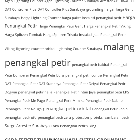
Agen Lightning Counter
Agen Lightning Counter Surabaya
Arrester ATSUB-4P TT
DAT Controller Plus
DAT Controller Plus Surabaya
grounding
harga
Harga Gent
Harga
Surabaya
Harga Lightning Counter
harga paket instalasi penangkal petir
Penangkal Petir
Harga Penangkal Petir Gent
Harga Penangkal Petir Viking
Harga Splitzen Tombak
Harga Splitzen Trisula
instalasi
Jual Penangkal Petir
malang
Viking
lightning counter orbital
Lightning Counter Surabaya
penangkal petir
penangkal petir bakiral
Penangkal
Petir Bomberai
Penangkal Petir Buru
penangkal petir contra
Penangkal Petir
DAT
Penangkal Petir DAT Surabaya
Penangkal Petir Deiyai
Penangkal Petir
Dogiyai
penangkal petir helia
Penangkal Petir Intan Jaya
penangkal petir LPS
Penangkal Petir Me Pago
Penangkal Petir Mimika
Penangkal Petir Nabire
penangkal petir orbital
Penangkal Petir Nduga
Penangkal Petir Paniai
penangkal petir ufo
penangkal petir zeru
protection
proteksi
sambaran petir
Surge Arrester Surabaya
Toko Penangkal Petir Viking