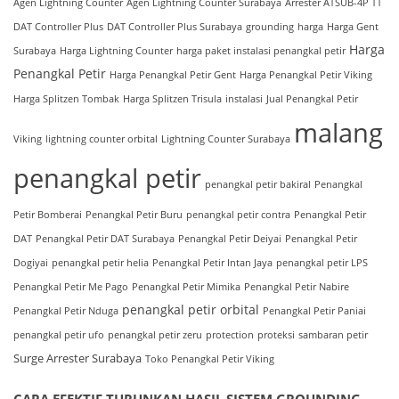
Agen Lightning Counter
Agen Lightning Counter Surabaya
Arrester ATSUB-4P TT
DAT Controller Plus
DAT Controller Plus Surabaya
grounding
harga
Harga Gent
Harga
Surabaya
Harga Lightning Counter
harga paket instalasi penangkal petir
Penangkal Petir
Harga Penangkal Petir Gent
Harga Penangkal Petir Viking
Harga Splitzen Tombak
Harga Splitzen Trisula
instalasi
Jual Penangkal Petir
malang
Viking
lightning counter orbital
Lightning Counter Surabaya
penangkal petir
penangkal petir bakiral
Penangkal
Petir Bomberai
Penangkal Petir Buru
penangkal petir contra
Penangkal Petir
DAT
Penangkal Petir DAT Surabaya
Penangkal Petir Deiyai
Penangkal Petir
Dogiyai
penangkal petir helia
Penangkal Petir Intan Jaya
penangkal petir LPS
Penangkal Petir Me Pago
Penangkal Petir Mimika
Penangkal Petir Nabire
penangkal petir orbital
Penangkal Petir Nduga
Penangkal Petir Paniai
penangkal petir ufo
penangkal petir zeru
protection
proteksi
sambaran petir
Surge Arrester Surabaya
Toko Penangkal Petir Viking