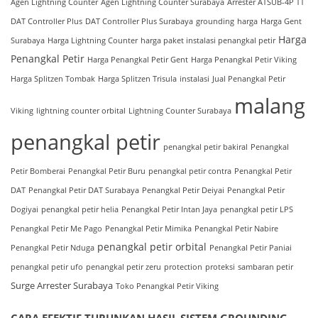
Agen Lightning Counter
Agen Lightning Counter Surabaya
Arrester ATSUB-4P TT
DAT Controller Plus
DAT Controller Plus Surabaya
grounding
harga
Harga Gent
Harga
Surabaya
Harga Lightning Counter
harga paket instalasi penangkal petir
Penangkal Petir
Harga Penangkal Petir Gent
Harga Penangkal Petir Viking
Harga Splitzen Tombak
Harga Splitzen Trisula
instalasi
Jual Penangkal Petir
malang
Viking
lightning counter orbital
Lightning Counter Surabaya
penangkal petir
penangkal petir bakiral
Penangkal
Petir Bomberai
Penangkal Petir Buru
penangkal petir contra
Penangkal Petir
DAT
Penangkal Petir DAT Surabaya
Penangkal Petir Deiyai
Penangkal Petir
Dogiyai
penangkal petir helia
Penangkal Petir Intan Jaya
penangkal petir LPS
Penangkal Petir Me Pago
Penangkal Petir Mimika
Penangkal Petir Nabire
penangkal petir orbital
Penangkal Petir Nduga
Penangkal Petir Paniai
penangkal petir ufo
penangkal petir zeru
protection
proteksi
sambaran petir
Surge Arrester Surabaya
Toko Penangkal Petir Viking