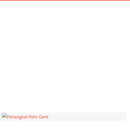
HOME
INSTALASI
MATERIAL
PERB
TAG:
PENANGKAL PETIR GEN
Penangkal Petir Gent
Home
Penangkal Petir Gent