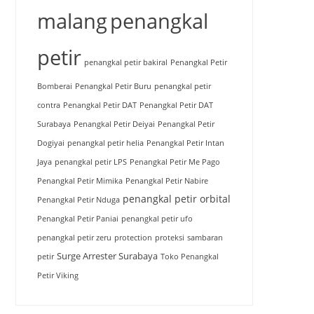
malang
penangkal
petir
penangkal petir bakiral
Penangkal Petir
Bomberai
Penangkal Petir Buru
penangkal petir
contra
Penangkal Petir DAT
Penangkal Petir DAT
Surabaya
Penangkal Petir Deiyai
Penangkal Petir
Dogiyai
penangkal petir helia
Penangkal Petir Intan
Jaya
penangkal petir LPS
Penangkal Petir Me Pago
Penangkal Petir Mimika
Penangkal Petir Nabire
penangkal petir orbital
Penangkal Petir Nduga
Penangkal Petir Paniai
penangkal petir ufo
penangkal petir zeru
protection
proteksi
sambaran
Surge Arrester Surabaya
petir
Toko Penangkal
Petir Viking