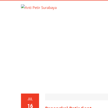
JUL
16