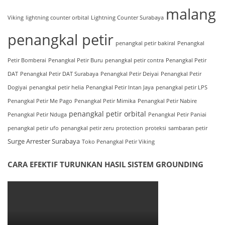
malang
Viking
lightning counter orbital
Lightning Counter Surabaya
penangkal petir
penangkal petir bakiral
Penangkal
Petir Bomberai
Penangkal Petir Buru
penangkal petir contra
Penangkal Petir
DAT
Penangkal Petir DAT Surabaya
Penangkal Petir Deiyai
Penangkal Petir
Dogiyai
penangkal petir helia
Penangkal Petir Intan Jaya
penangkal petir LPS
Penangkal Petir Me Pago
Penangkal Petir Mimika
Penangkal Petir Nabire
penangkal petir orbital
Penangkal Petir Nduga
Penangkal Petir Paniai
penangkal petir ufo
penangkal petir zeru
protection
proteksi
sambaran petir
Surge Arrester Surabaya
Toko Penangkal Petir Viking
CARA EFEKTIF TURUNKAN HASIL SISTEM GROUNDING