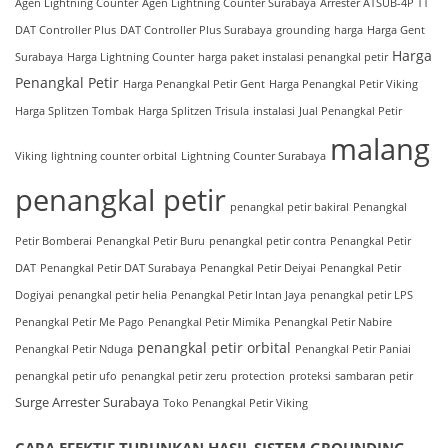
Agen Lightning Counter
Agen Lightning Counter Surabaya
Arrester ATSUB-4P TT
DAT Controller Plus
DAT Controller Plus Surabaya
grounding
harga
Harga Gent
Harga
Surabaya
Harga Lightning Counter
harga paket instalasi penangkal petir
Penangkal Petir
Harga Penangkal Petir Gent
Harga Penangkal Petir Viking
Harga Splitzen Tombak
Harga Splitzen Trisula
instalasi
Jual Penangkal Petir
malang
Viking
lightning counter orbital
Lightning Counter Surabaya
penangkal petir
penangkal petir bakiral
Penangkal
Petir Bomberai
Penangkal Petir Buru
penangkal petir contra
Penangkal Petir
DAT
Penangkal Petir DAT Surabaya
Penangkal Petir Deiyai
Penangkal Petir
Dogiyai
penangkal petir helia
Penangkal Petir Intan Jaya
penangkal petir LPS
Penangkal Petir Me Pago
Penangkal Petir Mimika
Penangkal Petir Nabire
penangkal petir orbital
Penangkal Petir Nduga
Penangkal Petir Paniai
penangkal petir ufo
penangkal petir zeru
protection
proteksi
sambaran petir
Surge Arrester Surabaya
Toko Penangkal Petir Viking