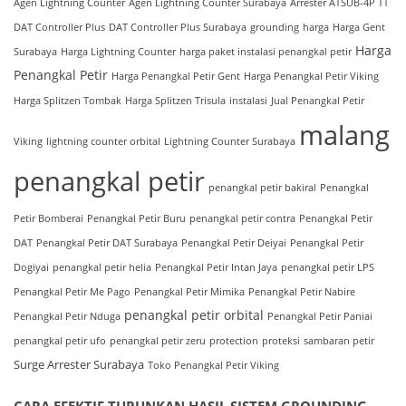
Agen Lightning Counter
Agen Lightning Counter Surabaya
Arrester ATSUB-4P TT
DAT Controller Plus
DAT Controller Plus Surabaya
grounding
harga
Harga Gent
Harga
Surabaya
Harga Lightning Counter
harga paket instalasi penangkal petir
Penangkal Petir
Harga Penangkal Petir Gent
Harga Penangkal Petir Viking
Harga Splitzen Tombak
Harga Splitzen Trisula
instalasi
Jual Penangkal Petir
malang
Viking
lightning counter orbital
Lightning Counter Surabaya
penangkal petir
penangkal petir bakiral
Penangkal
Petir Bomberai
Penangkal Petir Buru
penangkal petir contra
Penangkal Petir
DAT
Penangkal Petir DAT Surabaya
Penangkal Petir Deiyai
Penangkal Petir
Dogiyai
penangkal petir helia
Penangkal Petir Intan Jaya
penangkal petir LPS
Penangkal Petir Me Pago
Penangkal Petir Mimika
Penangkal Petir Nabire
penangkal petir orbital
Penangkal Petir Nduga
Penangkal Petir Paniai
penangkal petir ufo
penangkal petir zeru
protection
proteksi
sambaran petir
Surge Arrester Surabaya
Toko Penangkal Petir Viking