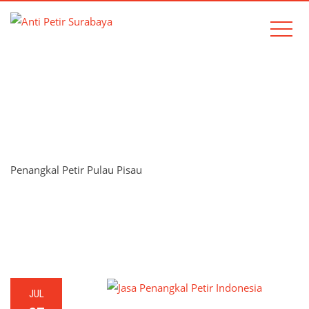
TAG:
PENANGKAL PETIR
PULAU PISAU
Penangkal Petir Pulau Pisau
Home
Penangkal Petir Pulau Pisau
JUL