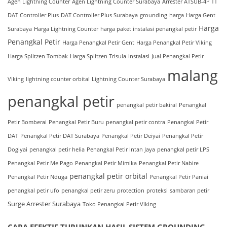
Agen Lightning Counter
Agen Lightning Counter Surabaya
Arrester ATSUB-4P TT
DAT Controller Plus
DAT Controller Plus Surabaya
grounding
harga
Harga Gent
Harga
Surabaya
Harga Lightning Counter
harga paket instalasi penangkal petir
Penangkal Petir
Harga Penangkal Petir Gent
Harga Penangkal Petir Viking
Harga Splitzen Tombak
Harga Splitzen Trisula
instalasi
Jual Penangkal Petir
malang
Viking
lightning counter orbital
Lightning Counter Surabaya
penangkal petir
penangkal petir bakiral
Penangkal
Petir Bomberai
Penangkal Petir Buru
penangkal petir contra
Penangkal Petir
DAT
Penangkal Petir DAT Surabaya
Penangkal Petir Deiyai
Penangkal Petir
Dogiyai
penangkal petir helia
Penangkal Petir Intan Jaya
penangkal petir LPS
Penangkal Petir Me Pago
Penangkal Petir Mimika
Penangkal Petir Nabire
penangkal petir orbital
Penangkal Petir Nduga
Penangkal Petir Paniai
penangkal petir ufo
penangkal petir zeru
protection
proteksi
sambaran petir
Surge Arrester Surabaya
Toko Penangkal Petir Viking