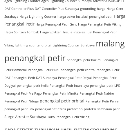
Agen Lightning Counter
Agen Lightning Counter Surabaya
Arrester ATSUB-4P TT
DAT Controller Plus
DAT Controller Plus Surabaya
grounding
harga
Harga Gent
Harga
Surabaya
Harga Lightning Counter
harga paket instalasi penangkal petir
Penangkal Petir
Harga Penangkal Petir Gent
Harga Penangkal Petir Viking
Harga Splitzen Tombak
Harga Splitzen Trisula
instalasi
Jual Penangkal Petir
malang
Viking
lightning counter orbital
Lightning Counter Surabaya
penangkal petir
penangkal petir bakiral
Penangkal
Petir Bomberai
Penangkal Petir Buru
penangkal petir contra
Penangkal Petir
DAT
Penangkal Petir DAT Surabaya
Penangkal Petir Deiyai
Penangkal Petir
Dogiyai
penangkal petir helia
Penangkal Petir Intan Jaya
penangkal petir LPS
Penangkal Petir Me Pago
Penangkal Petir Mimika
Penangkal Petir Nabire
penangkal petir orbital
Penangkal Petir Nduga
Penangkal Petir Paniai
penangkal petir ufo
penangkal petir zeru
protection
proteksi
sambaran petir
Surge Arrester Surabaya
Toko Penangkal Petir Viking