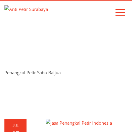
TAG:
PENANGKAL PETIR
SABU RAIJUA
Penangkal Petir Sabu Raijua
Home
Penangkal Petir Sabu Raijua
JUL