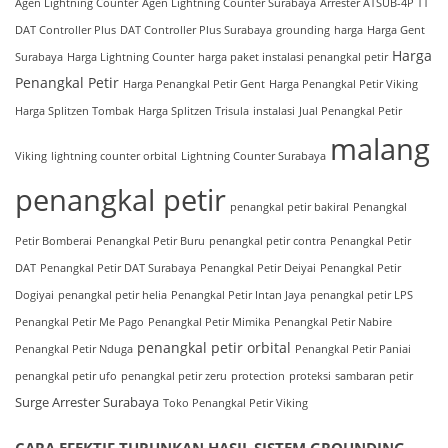
Agen Lightning Counter
Agen Lightning Counter Surabaya
Arrester ATSUB-4P TT
DAT Controller Plus
DAT Controller Plus Surabaya
grounding
harga
Harga Gent
Harga
Surabaya
Harga Lightning Counter
harga paket instalasi penangkal petir
Penangkal Petir
Harga Penangkal Petir Gent
Harga Penangkal Petir Viking
Harga Splitzen Tombak
Harga Splitzen Trisula
instalasi
Jual Penangkal Petir
malang
Viking
lightning counter orbital
Lightning Counter Surabaya
penangkal petir
penangkal petir bakiral
Penangkal
Petir Bomberai
Penangkal Petir Buru
penangkal petir contra
Penangkal Petir
DAT
Penangkal Petir DAT Surabaya
Penangkal Petir Deiyai
Penangkal Petir
Dogiyai
penangkal petir helia
Penangkal Petir Intan Jaya
penangkal petir LPS
Penangkal Petir Me Pago
Penangkal Petir Mimika
Penangkal Petir Nabire
penangkal petir orbital
Penangkal Petir Nduga
Penangkal Petir Paniai
penangkal petir ufo
penangkal petir zeru
protection
proteksi
sambaran petir
Surge Arrester Surabaya
Toko Penangkal Petir Viking