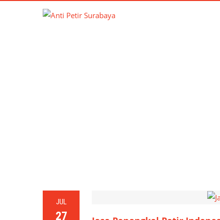
T
JUL
27