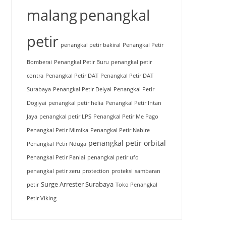
malang
penangkal
petir
penangkal petir bakiral
Penangkal Petir
Bomberai
Penangkal Petir Buru
penangkal petir
contra
Penangkal Petir DAT
Penangkal Petir DAT
Surabaya
Penangkal Petir Deiyai
Penangkal Petir
Dogiyai
penangkal petir helia
Penangkal Petir Intan
Jaya
penangkal petir LPS
Penangkal Petir Me Pago
Penangkal Petir Mimika
Penangkal Petir Nabire
penangkal petir orbital
Penangkal Petir Nduga
Penangkal Petir Paniai
penangkal petir ufo
penangkal petir zeru
protection
proteksi
sambaran
Surge Arrester Surabaya
petir
Toko Penangkal
Petir Viking