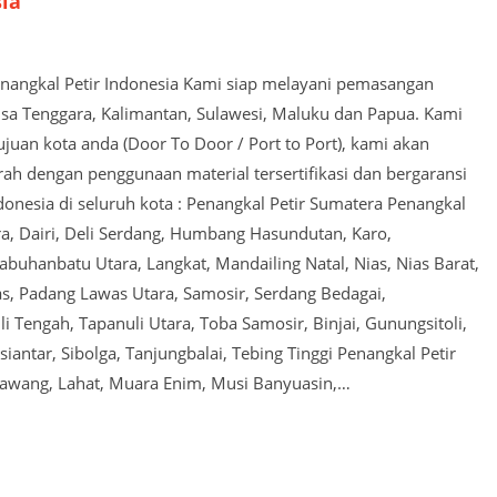
sia
Penangkal Petir Indonesia Kami siap melayani pemasangan
usa Tenggara, Kalimantan, Sulawesi, Maluku dan Papua. Kami
juan kota anda (Door To Door / Port to Port), kami akan
 dengan penggunaan material tersertifikasi dan bergaransi
ndonesia di seluruh kota : Penangkal Petir Sumatera Penangkal
a, Dairi, Deli Serdang, Humbang Hasundutan, Karo,
buhanbatu Utara, Langkat, Mandailing Natal, Nias, Nias Barat,
as, Padang Lawas Utara, Samosir, Serdang Bedagai,
i Tengah, Tapanuli Utara, Toba Samosir, Binjai, Gunungsitoli,
tar, Sibolga, Tanjungbalai, Tebing Tinggi Penangkal Petir
Lawang, Lahat, Muara Enim, Musi Banyuasin,…