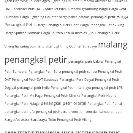
Agen Lightning Counter
Agen Lightning Counter Surabaya
Arrester ATSUB-4P TT
DAT Controller Plus
DAT Controller Plus Surabaya
grounding
harga
Harga Gent
Harga
Surabaya
Harga Lightning Counter
harga paket instalasi penangkal petir
Penangkal Petir
Harga Penangkal Petir Gent
Harga Penangkal Petir Viking
Harga Splitzen Tombak
Harga Splitzen Trisula
instalasi
Jual Penangkal Petir
malang
Viking
lightning counter orbital
Lightning Counter Surabaya
penangkal petir
penangkal petir bakiral
Penangkal
Petir Bomberai
Penangkal Petir Buru
penangkal petir contra
Penangkal Petir
DAT
Penangkal Petir DAT Surabaya
Penangkal Petir Deiyai
Penangkal Petir
Dogiyai
penangkal petir helia
Penangkal Petir Intan Jaya
penangkal petir LPS
Penangkal Petir Me Pago
Penangkal Petir Mimika
Penangkal Petir Nabire
penangkal petir orbital
Penangkal Petir Nduga
Penangkal Petir Paniai
penangkal petir ufo
penangkal petir zeru
protection
proteksi
sambaran petir
Surge Arrester Surabaya
Toko Penangkal Petir Viking