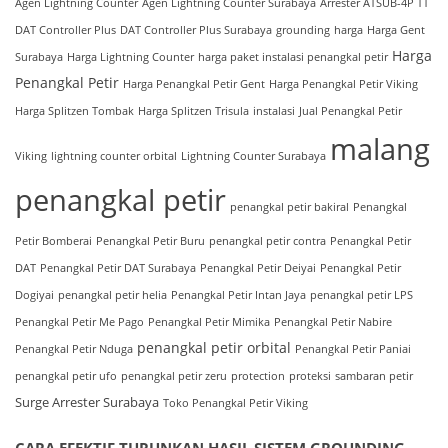
Agen Lightning Counter
Agen Lightning Counter Surabaya
Arrester ATSUB-4P TT
DAT Controller Plus
DAT Controller Plus Surabaya
grounding
harga
Harga Gent
Harga
Surabaya
Harga Lightning Counter
harga paket instalasi penangkal petir
Penangkal Petir
Harga Penangkal Petir Gent
Harga Penangkal Petir Viking
Harga Splitzen Tombak
Harga Splitzen Trisula
instalasi
Jual Penangkal Petir
malang
Viking
lightning counter orbital
Lightning Counter Surabaya
penangkal petir
penangkal petir bakiral
Penangkal
Petir Bomberai
Penangkal Petir Buru
penangkal petir contra
Penangkal Petir
DAT
Penangkal Petir DAT Surabaya
Penangkal Petir Deiyai
Penangkal Petir
Dogiyai
penangkal petir helia
Penangkal Petir Intan Jaya
penangkal petir LPS
Penangkal Petir Me Pago
Penangkal Petir Mimika
Penangkal Petir Nabire
penangkal petir orbital
Penangkal Petir Nduga
Penangkal Petir Paniai
penangkal petir ufo
penangkal petir zeru
protection
proteksi
sambaran petir
Surge Arrester Surabaya
Toko Penangkal Petir Viking