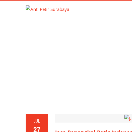
JUL
27