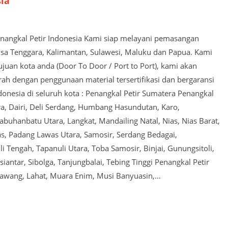
sia
Penangkal Petir Indonesia Kami siap melayani pemasangan
usa Tenggara, Kalimantan, Sulawesi, Maluku dan Papua. Kami
juan kota anda (Door To Door / Port to Port), kami akan
 dengan penggunaan material tersertifikasi dan bergaransi
ndonesia di seluruh kota : Penangkal Petir Sumatera Penangkal
a, Dairi, Deli Serdang, Humbang Hasundutan, Karo,
buhanbatu Utara, Langkat, Mandailing Natal, Nias, Nias Barat,
as, Padang Lawas Utara, Samosir, Serdang Bedagai,
i Tengah, Tapanuli Utara, Toba Samosir, Binjai, Gunungsitoli,
tar, Sibolga, Tanjungbalai, Tebing Tinggi Penangkal Petir
Lawang, Lahat, Muara Enim, Musi Banyuasin,…