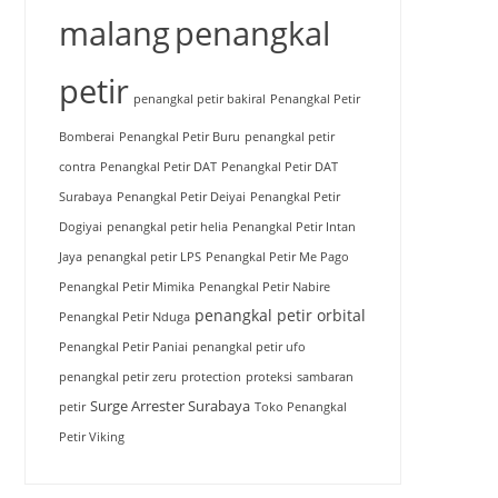
malang
penangkal
petir
penangkal petir bakiral
Penangkal Petir
Bomberai
Penangkal Petir Buru
penangkal petir
contra
Penangkal Petir DAT
Penangkal Petir DAT
Surabaya
Penangkal Petir Deiyai
Penangkal Petir
Dogiyai
penangkal petir helia
Penangkal Petir Intan
Jaya
penangkal petir LPS
Penangkal Petir Me Pago
Penangkal Petir Mimika
Penangkal Petir Nabire
penangkal petir orbital
Penangkal Petir Nduga
Penangkal Petir Paniai
penangkal petir ufo
penangkal petir zeru
protection
proteksi
sambaran
Surge Arrester Surabaya
petir
Toko Penangkal
Petir Viking