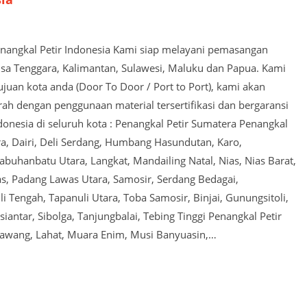
Penangkal Petir Indonesia Kami siap melayani pemasangan
usa Tenggara, Kalimantan, Sulawesi, Maluku dan Papua. Kami
juan kota anda (Door To Door / Port to Port), kami akan
 dengan penggunaan material tersertifikasi dan bergaransi
ndonesia di seluruh kota : Penangkal Petir Sumatera Penangkal
a, Dairi, Deli Serdang, Humbang Hasundutan, Karo,
buhanbatu Utara, Langkat, Mandailing Natal, Nias, Nias Barat,
as, Padang Lawas Utara, Samosir, Serdang Bedagai,
i Tengah, Tapanuli Utara, Toba Samosir, Binjai, Gunungsitoli,
tar, Sibolga, Tanjungbalai, Tebing Tinggi Penangkal Petir
Lawang, Lahat, Muara Enim, Musi Banyuasin,…