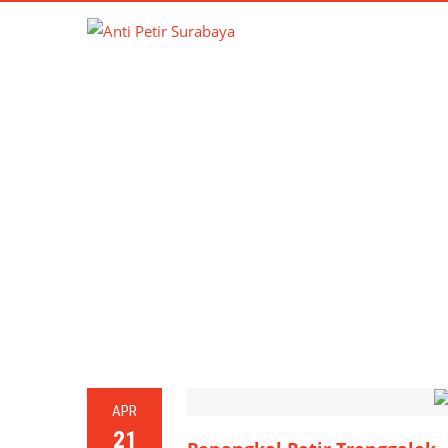
TAG
APR
21