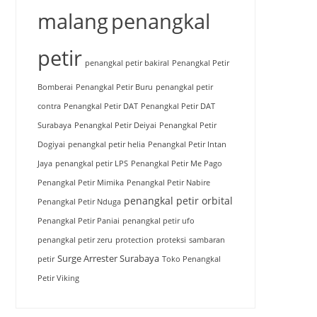
malang
penangkal
petir
penangkal petir bakiral
Penangkal Petir
Bomberai
Penangkal Petir Buru
penangkal petir
contra
Penangkal Petir DAT
Penangkal Petir DAT
Surabaya
Penangkal Petir Deiyai
Penangkal Petir
Dogiyai
penangkal petir helia
Penangkal Petir Intan
Jaya
penangkal petir LPS
Penangkal Petir Me Pago
Penangkal Petir Mimika
Penangkal Petir Nabire
penangkal petir orbital
Penangkal Petir Nduga
Penangkal Petir Paniai
penangkal petir ufo
penangkal petir zeru
protection
proteksi
sambaran
Surge Arrester Surabaya
petir
Toko Penangkal
Petir Viking