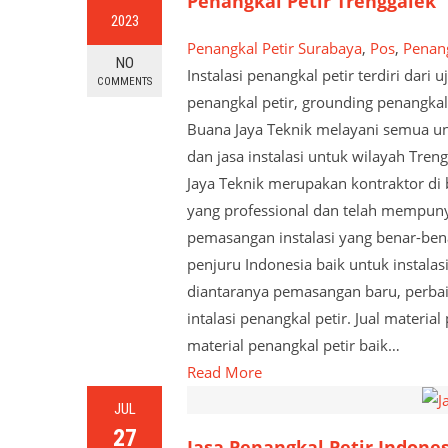
Penangkal Petir Trenggalek
2023
Penangkal Petir Surabaya
,
Pos
,
Penang
NO
Instalasi penangkal petir terdiri dari
COMMENTS
penangkal petir, grounding penangkal 
Buana Jaya Teknik melayani semua untu
dan jasa instalasi untuk wilayah Treng
Jaya Teknik merupakan kontraktor di b
yang professional dan telah mempun
pemasangan instalasi yang benar-ben
penjuru Indonesia baik untuk instala
diantaranya pemasangan baru, perbaika
intalasi penangkal petir. Jual materia
material penangkal petir baik…
Read More
JUL
27
Jasa Penangkal Petir Indone