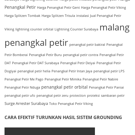
Penangkal Petir
Harga Penangkal Petir Gent
Harga Penangkal Petir Viking
Harga Splitzen Tombak
Harga Splitzen Trisula
instalasi
Jual Penangkal Petir
malang
Viking
lightning counter orbital
Lightning Counter Surabaya
penangkal petir
penangkal petir bakiral
Penangkal
Petir Bomberai
Penangkal Petir Buru
penangkal petir contra
Penangkal Petir
DAT
Penangkal Petir DAT Surabaya
Penangkal Petir Deiyai
Penangkal Petir
Dogiyai
penangkal petir helia
Penangkal Petir Intan Jaya
penangkal petir LPS
Penangkal Petir Me Pago
Penangkal Petir Mimika
Penangkal Petir Nabire
penangkal petir orbital
Penangkal Petir Nduga
Penangkal Petir Paniai
penangkal petir ufo
penangkal petir zeru
protection
proteksi
sambaran petir
Surge Arrester Surabaya
Toko Penangkal Petir Viking
CARA EFEKTIF TURUNKAN HASIL SISTEM GROUNDING