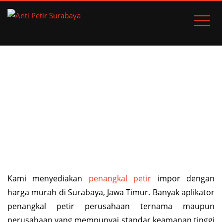
KEUNGGULAN PENANGKAL
PETIR IMPOR
Home
Pos
Keunggulan Penangkal Petir Impor
Kami menyediakan
penangkal petir
impor dengan
harga murah di Surabaya, Jawa Timur. Banyak aplikator
penangkal petir perusahaan ternama maupun
perusahaan yang mempunyai standar keamanan tinggi