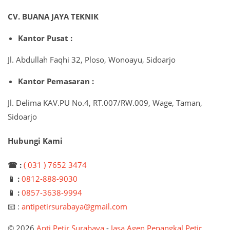
CV. BUANA JAYA TEKNIK
Kantor Pusat :
Jl. Abdullah Faqhi 32, Ploso, Wonoayu, Sidoarjo
Kantor Pemasaran :
Jl. Delima KAV.PU No.4, RT.007/RW.009, Wage, Taman,
Sidoarjo
Hubungi Kami
☎ :
( 031 ) 7652 3474
📱 :
0812-888-9030
📱 :
0857-3638-9994
📧 :
antipetirsurabaya@gmail.com
© 2026
Anti Petir Surabaya
-
Jasa Agen Penangkal Petir