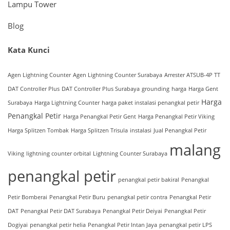
Lampu Tower
Blog
Kata Kunci
Agen Lightning Counter
Agen Lightning Counter Surabaya
Arrester ATSUB-4P TT
DAT Controller Plus
DAT Controller Plus Surabaya
grounding
harga
Harga Gent
Harga
Surabaya
Harga Lightning Counter
harga paket instalasi penangkal petir
Penangkal Petir
Harga Penangkal Petir Gent
Harga Penangkal Petir Viking
Harga Splitzen Tombak
Harga Splitzen Trisula
instalasi
Jual Penangkal Petir
malang
Viking
lightning counter orbital
Lightning Counter Surabaya
penangkal petir
penangkal petir bakiral
Penangkal
Petir Bomberai
Penangkal Petir Buru
penangkal petir contra
Penangkal Petir
DAT
Penangkal Petir DAT Surabaya
Penangkal Petir Deiyai
Penangkal Petir
Dogiyai
penangkal petir helia
Penangkal Petir Intan Jaya
penangkal petir LPS