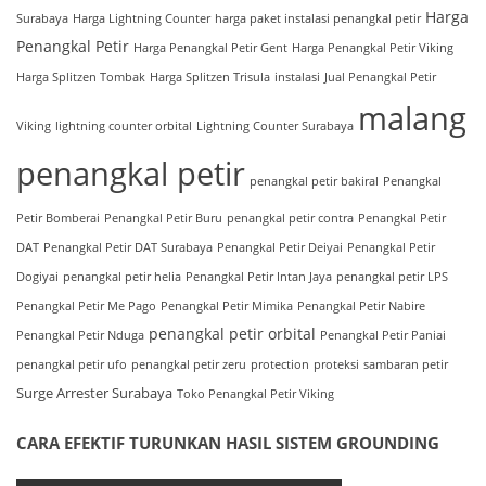
Harga
Surabaya
Harga Lightning Counter
harga paket instalasi penangkal petir
Penangkal Petir
Harga Penangkal Petir Gent
Harga Penangkal Petir Viking
Harga Splitzen Tombak
Harga Splitzen Trisula
instalasi
Jual Penangkal Petir
malang
Viking
lightning counter orbital
Lightning Counter Surabaya
penangkal petir
penangkal petir bakiral
Penangkal
Petir Bomberai
Penangkal Petir Buru
penangkal petir contra
Penangkal Petir
DAT
Penangkal Petir DAT Surabaya
Penangkal Petir Deiyai
Penangkal Petir
Dogiyai
penangkal petir helia
Penangkal Petir Intan Jaya
penangkal petir LPS
Penangkal Petir Me Pago
Penangkal Petir Mimika
Penangkal Petir Nabire
penangkal petir orbital
Penangkal Petir Nduga
Penangkal Petir Paniai
penangkal petir ufo
penangkal petir zeru
protection
proteksi
sambaran petir
Surge Arrester Surabaya
Toko Penangkal Petir Viking
CARA EFEKTIF TURUNKAN HASIL SISTEM GROUNDING