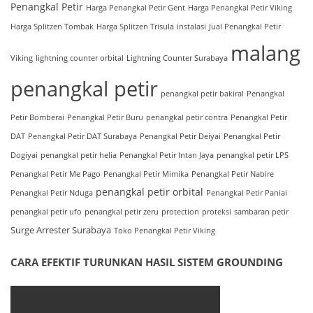
Penangkal Petir
Harga Penangkal Petir Gent
Harga Penangkal Petir Viking
Harga Splitzen Tombak
Harga Splitzen Trisula
instalasi
Jual Penangkal Petir
malang
Viking
lightning counter orbital
Lightning Counter Surabaya
penangkal petir
penangkal petir bakiral
Penangkal
Petir Bomberai
Penangkal Petir Buru
penangkal petir contra
Penangkal Petir
DAT
Penangkal Petir DAT Surabaya
Penangkal Petir Deiyai
Penangkal Petir
Dogiyai
penangkal petir helia
Penangkal Petir Intan Jaya
penangkal petir LPS
Penangkal Petir Me Pago
Penangkal Petir Mimika
Penangkal Petir Nabire
penangkal petir orbital
Penangkal Petir Nduga
Penangkal Petir Paniai
penangkal petir ufo
penangkal petir zeru
protection
proteksi
sambaran petir
Surge Arrester Surabaya
Toko Penangkal Petir Viking
CARA EFEKTIF TURUNKAN HASIL SISTEM GROUNDING