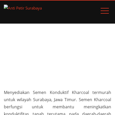
SEMEN KONDUKTIF
KHARCOAL
Home
Sistem Grounding
Semen Konduktif Kharcoal
Menyediakan Semen Konduktif Kharcoal termurah
untuk wilayah Surabaya, Jawa Timur. Semen Kharcoal
berfungsi untuk membantu meningkatkan
konduktifitas tanah terutama pada daerah-daerah