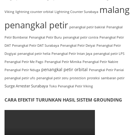
malang
Viking
lightning counter orbital
Lightning Counter Surabaya
penangkal petir
penangkal petir bakiral
Penangkal
Petir Bomberai
Penangkal Petir Buru
penangkal petir contra
Penangkal Petir
DAT
Penangkal Petir DAT Surabaya
Penangkal Petir Deiyai
Penangkal Petir
Dogiyai
penangkal petir helia
Penangkal Petir Intan Jaya
penangkal petir LPS
Penangkal Petir Me Pago
Penangkal Petir Mimika
Penangkal Petir Nabire
penangkal petir orbital
Penangkal Petir Nduga
Penangkal Petir Paniai
penangkal petir ufo
penangkal petir zeru
protection
proteksi
sambaran petir
Surge Arrester Surabaya
Toko Penangkal Petir Viking
CARA EFEKTIF TURUNKAN HASIL SISTEM GROUNDING