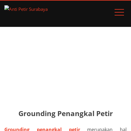
SISTEM GROUNDING
PENANGKAL PETIR
Home
Pos
Sistem Grounding Penangkal Petir
Grounding Penangkal Petir
Grounding penangkal petir
merupakan hal